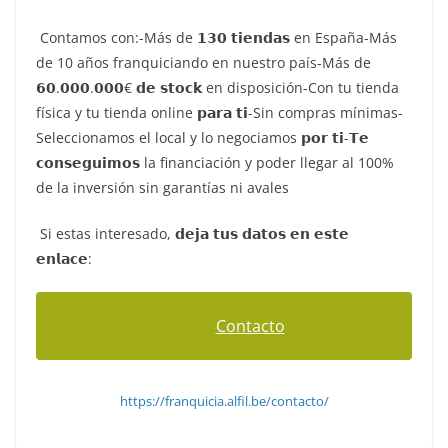
Contamos con:-Más de 𝟭𝟯𝟬 𝘁𝗶𝗲𝗻𝗱𝗮𝘀 en España-Más
de 10 años franquiciando en nuestro país-Más de
𝟲𝟬.𝟬𝟬𝟬.𝟬𝟬𝟬€ 𝗱𝗲 𝘀𝘁𝗼𝗰𝗸 en disposición-Con tu tienda
física y tu tienda online 𝗽𝗮𝗿𝗮 𝘁𝗶-Sin compras mínimas-
Seleccionamos el local y lo negociamos 𝗽𝗼𝗿 𝘁𝗶-𝗧𝗲
𝗰𝗼𝗻𝘀𝗲𝗴𝘂𝗶𝗺𝗼𝘀 la financiación y poder llegar al 100%
de la inversión sin garantías ni avales
Si estas interesado, 𝗱𝗲𝗷𝗮 𝘁𝘂𝘀 𝗱𝗮𝘁𝗼𝘀 𝗲𝗻 𝗲𝘀𝘁𝗲
𝗲𝗻𝗹𝗮𝗰𝗲:
Contacto
https://franquicia.alfil.be/contacto/