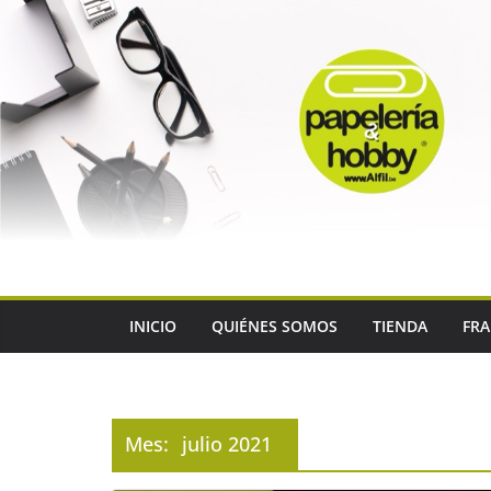
Saltar
al
contenido
INICIO
QUIÉNES SOMOS
TIENDA
FRA
Mes:
julio 2021