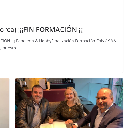
lorca) ¡¡¡FIN FORMACIÓN ¡¡¡
MACIÓN ¡¡¡ Papeleria & HobbyFinalización Formación CalviàY YA
, nuestro