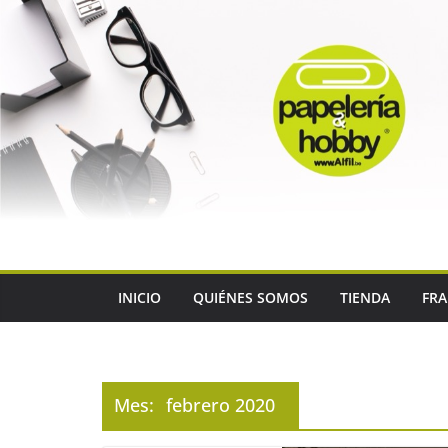
Saltar
al
contenido
INICIO
QUIÉNES SOMOS
TIENDA
FRA
Mes:
febrero 2020