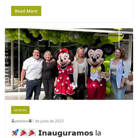
Read More
GENERAL
pedidos
1 de junio de 2023
𝗜𝗻𝗮𝘂𝗴𝘂𝗿𝗮𝗺𝗼𝘀 la