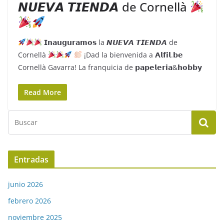
𝙉𝙐𝙀𝙑𝘼 𝙏𝙄𝙀𝙉𝘿𝘼 de Cornellà
𝗜𝗻𝗮𝘂𝗴𝘂𝗿𝗮𝗺𝗼𝘀 la 𝙉𝙐𝙀𝙑𝘼 𝙏𝙄𝙀𝙉𝘿𝘼 de
Cornellà
¡Dad la bienvenida a 𝗔𝗹𝗳𝗶𝗹.𝗯𝗲
Cornellà Gavarra! La franquicia de 𝗽𝗮𝗽𝗲𝗹𝗲𝗿𝗶𝗮&𝗵𝗼𝗯𝗯𝘆
Read More
Entradas
junio 2026
febrero 2026
noviembre 2025