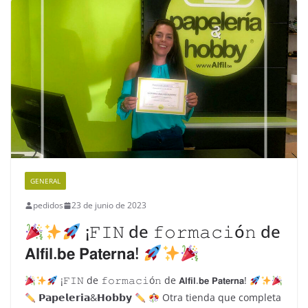
GENERAL
pedidos
23 de junio de 2023
¡𝙵𝙸𝙽 de 𝚏𝚘𝚛𝚖𝚊𝚌𝚒ó𝚗 de
𝗔𝗹𝗳𝗶𝗹.𝗯𝗲 𝗣𝗮𝘁𝗲𝗿𝗻𝗮!
¡𝙵𝙸𝙽 de 𝚏𝚘𝚛𝚖𝚊𝚌𝚒ó𝚗 de 𝗔𝗹𝗳𝗶𝗹.𝗯𝗲 𝗣𝗮𝘁𝗲𝗿𝗻𝗮!
𝗣𝗮𝗽𝗲𝗹𝗲𝗿𝗶𝗮&𝗛𝗼𝗯𝗯𝘆
Otra tienda que completa