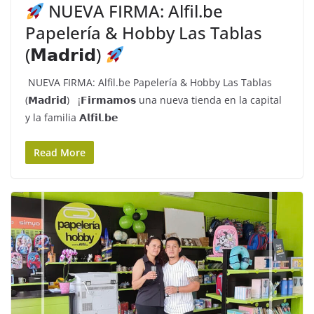
NUEVA FIRMA: Alfil.be
Papelería & Hobby Las Tablas
(𝗠𝗮𝗱𝗿𝗶𝗱)
NUEVA FIRMA: Alfil.be Papelería & Hobby Las Tablas
(𝗠𝗮𝗱𝗿𝗶𝗱) ¡𝗙𝗶𝗿𝗺𝗮𝗺𝗼𝘀 una nueva tienda en la capital
y la familia 𝗔𝗹𝗳𝗶𝗹.𝗯𝗲
Read More