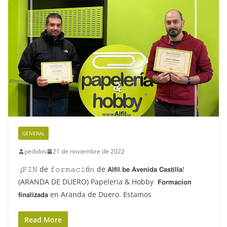
GENERAL
pedidos
21 de noviembre de 2022
¡𝙵𝙸𝙽 de 𝚏𝚘𝚛𝚖𝚊𝚌𝚒ó𝚗 de 𝗔𝗹𝗳𝗶𝗹.𝗯𝗲 𝗔𝘃𝗲𝗻𝗶𝗱𝗮 𝗖𝗮𝘀𝘁𝗶𝗹𝗹𝗮!
(ARANDA DE DUERO) Papeleria & Hobby 𝗙𝗼𝗿𝗺𝗮𝗰𝗶𝗼𝗻
𝗳𝗶𝗻𝗮𝗹𝗶𝘇𝗮𝗱𝗮 en Aranda de Duero. Estamos
Read More