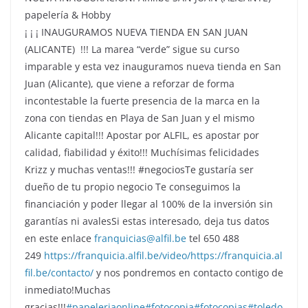
papelería & Hobby
¡ ¡ ¡ INAUGURAMOS NUEVA TIENDA EN SAN JUAN
(ALICANTE) !!! La marea “verde” sigue su curso
imparable y esta vez inauguramos nueva tienda en San
Juan (Alicante), que viene a reforzar de forma
incontestable la fuerte presencia de la marca en la
zona con tiendas en Playa de San Juan y el mismo
Alicante capital!!! Apostar por ALFIL, es apostar por
calidad, fiabilidad y éxito!!! Muchísimas felicidades
Krizz y muchas ventas!!! #negociosTe gustaría ser
dueño de tu propio negocio Te conseguimos la
financiación y poder llegar al 100% de la inversión sin
garantías ni avalesSi estas interesado, deja tus datos
en este enlace
franquicias@alfil.be
tel 650 488
249
https://franquicia.alfil.be/video/
https://franquicia.al
fil.be/contacto/
y nos pondremos en contacto contigo de
inmediato!Muchas
gracias!!!
#papeleriaonline
#fotocopia
#fotocopias
#toledo