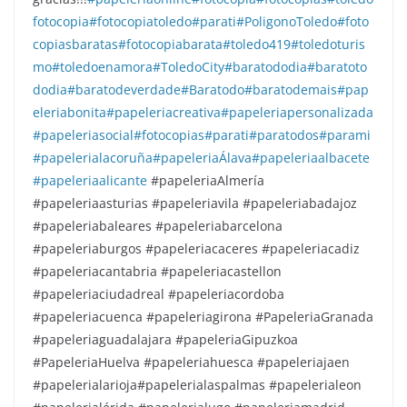
fotocopia
#fotocopiatoledo
#parati
#PoligonoToledo
#foto
copiasbaratas
#fotocopiabarata
#toledo419
#toledoturis
mo
#toledoenamora
#ToledoCity
#baratododia
#baratoto
dodia
#baratodeverdade
#Baratodo
#baratodemais
#pap
eleriabonita
#papeleriacreativa
#papeleriapersonalizada
#papeleriasocial
#fotocopias
#parati
#paratodos
#parami
#papelerialacoruña
#papeleriaÁlava
#papeleriaalbacete
#papeleriaalicante
#papeleriaAlmería
#papeleriaasturias #papeleriavila #papeleriabadajoz
#papeleriabaleares #papeleriabarcelona
#papeleriaburgos #papeleriacaceres #papeleriacadiz
#papeleriacantabria #papeleriacastellon
#papeleriaciudadreal #papeleriacordoba
#papeleriacuenca #papeleriagirona #PapeleriaGranada
#papeleriaguadalajara #papeleriaGipuzkoa
#PapeleriaHuelva #papeleriahuesca #papeleriajaen
#papelerialarioja#papelerialaspalmas #papelerialeon